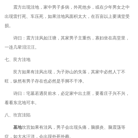
震方出现洼地，家中男子多病，外死他乡，或在少年男女之中
出现雷打死、车压死，如果洼地风面积太大，在百亩以上要满堂受
损。
诗曰：震方洼风如汪塘，其家男子主重伤，寡妇坐在高堂里，
一连几辈泪汪汪。
七、艮方洼地
艮方如果有洼风出现，为子孙山的失落，其家中必然人丁不
旺，纵然有男子存在也必然是手脚不干净。
诗曰：宅墓若遇艮前水，必定家中出土匪，要看庄子兴不兴，
看看东北地可丰。
八、坎宫洼陷
墓地
坎宫如果有洼风，男子会出现头痛，脑膜炎、脑震荡等
症，如大水汪洋，会出现外死外葬。