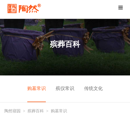
殡葬百科
购墓常识
殡仪常识
传统文化
陶然寝园
>
殡葬百科
>
购墓常识