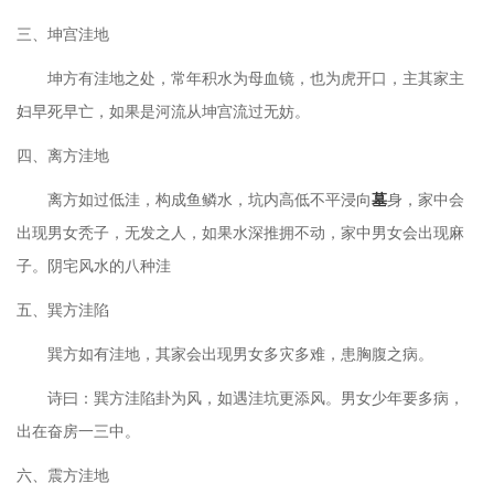
三、坤宫洼地
坤方有洼地之处，常年积水为母血镜，也为虎开口，主其家主
妇早死早亡，如果是河流从坤宫流过无妨。
四、离方洼地
离方如过低洼，构成鱼鳞水，坑内高低不平浸向
墓
身，家中会
出现男女秃子，无发之人，如果水深推拥不动，家中男女会出现麻
子。阴宅风水的八种洼
五、巽方洼陷
巽方如有洼地，其家会出现男女多灾多难，患胸腹之病。
诗曰：巽方洼陷卦为风，如遇洼坑更添风。男女少年要多病，
出在奋房一三中。
六、震方洼地