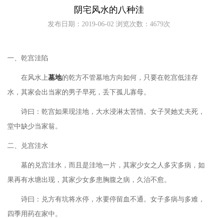
阴宅风水的八种洼
发布日期：2019-06-02 浏览次数：4679次
一、乾宫洼陷
在风水上
墓地
的乾方不管墓地方向如何，只要在乾宫低洼存
水，其家会出当家的男子早死，丢下孤儿寡母。
诗曰：乾宫如果现洼地，大水浸淋太苦情。女子哭她丈夫死，
堂中缺少当家翁。
二、兑宫洼水
墓的兑宫洼水，而且是洼地一片，其家少女之人多灾多病，如
果再有水塘出现，其家少女多患胸腹之病，久治不愈。
诗曰：兑方有坑将水停，水要停留血不通。女子多病与多难，
四季用药在家中。