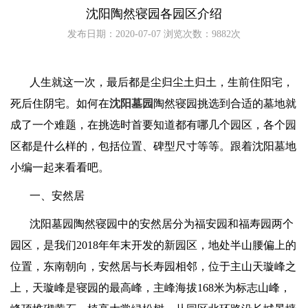
沈阳陶然寝园各园区介绍
发布日期：2020-07-07 浏览次数：9882次
人生就这一次，最后都是尘归尘土归土，生前住阳宅，
死后住阴宅。如何在
沈阳墓园
陶然寝园挑选到合适的墓地就
成了一个难题，在挑选时首要知道都有哪几个园区，各个园
区都是什么样的，包括位置、碑型尺寸等等。跟着沈阳墓地
小编一起来看看吧。
一、安然居
沈阳墓园陶然寝园中的安然居分为福安园和福寿园两个
园区，是我们
2018
年年末开发的新园区，地处半山腰偏上的
位置，东南朝向，安然居与长寿园相邻，位于主山天璇峰之
上，天璇峰是寝园的最高峰，主峰海拔
168
米为标志山峰，