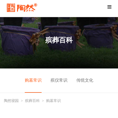
殡葬百科
购墓常识
殡仪常识
传统文化
陶然寝园
>
殡葬百科
>
购墓常识