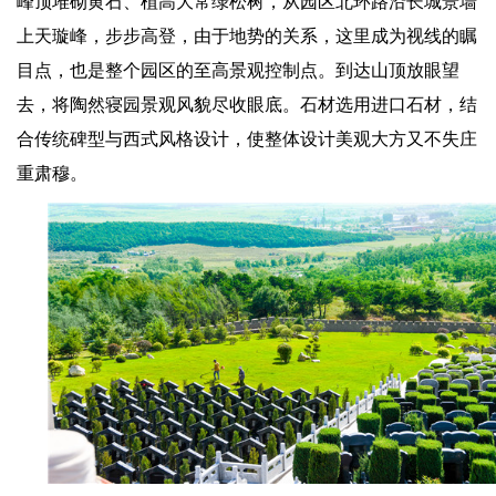
峰顶堆砌黄石、植高大常绿松树，从园区北环路沿长城景墙
上天璇峰，步步高登，由于地势的关系，这里成为视线的瞩
目点，也是整个园区的至高景观控制点。到达山顶放眼望
去，将陶然寝园景观风貌尽收眼底。石材选用进口石材，结
合传统碑型与西式风格设计，使整体设计美观大方又不失庄
重肃穆。