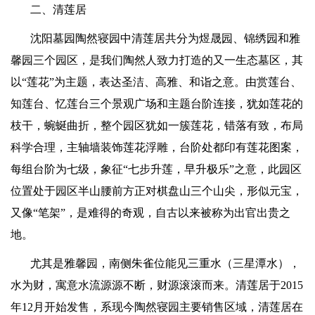
二、清莲居
沈阳墓园陶然寝园中清莲居共分为煜晟园、锦绣园和雅
馨园三个园区，是我们陶然人致力打造的又一生态墓区，其
以
“莲花”为主题，表达圣洁、高雅、和诣之意。由赏莲台、
知莲台、忆莲台三个景观广场和主题台阶连接，犹如莲花的
枝干，蜿蜒曲折，整个园区犹如一簇莲花，错落有致，布局
科学合理，主轴墙装饰莲花浮雕，台阶处都印有莲花图案，
每组台阶为七级，象征“七步升莲，早升极乐”之意，此园区
位置处于园区半山腰前方正对棋盘山三个山尖，形似元宝，
又像“笔架”，是难得的奇观，自古以来被称为出官出贵之
地。
尤其是雅馨园，南侧朱雀位能见三重水（三星潭水），
水为财，寓意水流源源不断，财源滚滚而来。清莲居于
2015
年
12
月开始发售，系现今陶然寝园主要销售区域，清莲居在