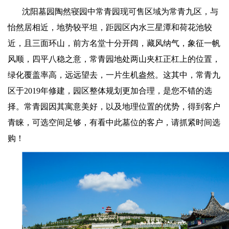
沈阳墓园陶然寝园中常青园现可售区域
为
常青九区，与
怡然居相近，地势较平坦，距园区内水三星潭和荷花池较
近，且三面环山，前方名堂十分开阔，藏风纳气，象征一帆
风顺，四平八稳之意，常青园地处两山夹杠正杠上的位置，
绿化覆盖率高，远远望去，一片生机盎然。这其中，常青九
区于
2019
年修建，园区整体规划更加合理，是您不错的选
择。常青园因其寓意美好，以及地理位置的优势，得到客户
青睐，可选空间足够，有看中此墓位的客户，请抓紧时间选
购！