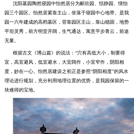
沈阳墓园
陶然寝园中怡然居分为郦欣园、恬静园、情怡
园三个园区。怡然居紧靠主山，坐落于寝园中心地带。是我
园一六年建成的高档墓区，背靠园区主山，靠山稳固，地势
平坦灵秀，前方明堂开阔，生气通达，寓意平步青云，前途
无量。
根据古文《博山篇》的说法：
“
穴有高低大小，制要得
宜，高宜避风，低宜避水，大宜阔作，小宜窄作，阴阳相
度，妙在一心。怡然居建设之初正是参照
“
阴阳相度
”
的风水
理论进行规划，充分利用地理位置的优势，是我园保留的一
块难得的宝地。