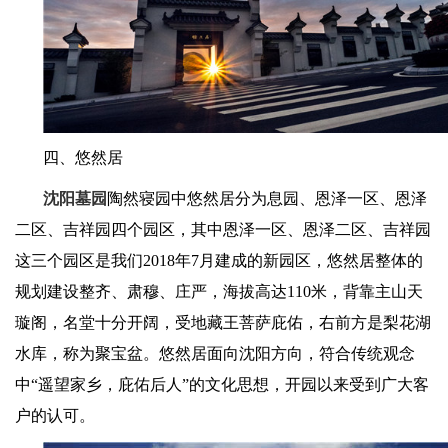
四、悠然居
沈阳墓园
陶然寝园中悠然居分为息园、恩泽一区、恩泽
二区、吉祥园四个园区，其中恩泽一区、恩泽二区、吉祥园
这三个园区是我们
2018
年
7
月建成的新园区，悠然居整体的
规划建设整齐、肃穆、庄严，海拔高达
110
米，背靠主山天
璇阁，名堂十分开阔，受地藏王菩萨庇佑，右前方是梨花湖
水库，称为聚宝盆。悠然居面向沈阳方向，符合传统观念
中
“
遥望家乡，庇佑后人
”
的文化思想，开园以来受到广大客
户的认可。