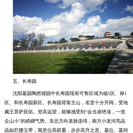
五、长寿园
沈阳墓园陶然寝园中长寿园现有可售区域为福
1
区、禄
1
区、和长寿园新区。长寿园背靠主山，名堂十分开阔，受地
藏王菩萨庇佑。登高远望，能够感受到
“
会当凌绝顶，一览
众山小
”
的磅礴气势。东北方向龙脉连绵，南方小龙河亮晶
晶如拦腰玉带，寓意位高权重，步步高升之意。墓位、墓间