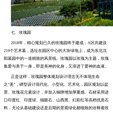
七、玫瑰园
2018
年，精心规划已久的玫瑰园终于建成，
A
区共建设
219
个艺术墓，选址在园区中心的大块绿地上，成为东北沈
阳墓园中的一道精致的风景线。玫瑰园以玫瑰为主题，玫瑰
集爱与美于一身，即是美神的化身，又溶进了爱神的血液。
正是这样，玫瑰园整体规划设计理念无不体现生命
之
“
美
”
，碑型设计现代化、小型化、艺术化，园区规划以盆
景、玫瑰花元素设计，并加入铜牌增加厚重感。石材采用进
口印度红、印度绿、猫眼石、山西黑、幻彩红等高档优质石
料，无论从基础建设还是后期的景观绿化都细致的诠释着玫