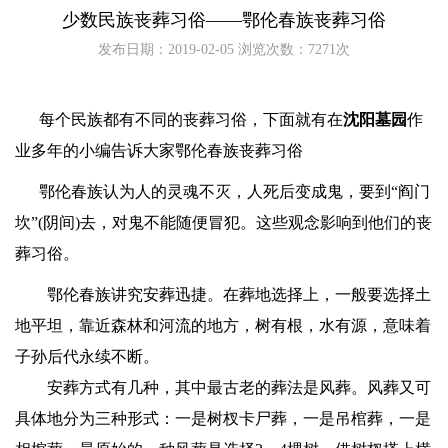
少数民族丧葬习俗——鄂伦春族丧葬习俗
发布日期：2019-02-05 浏览次数：7271次
每个
民族都有不同的
丧葬习俗，下面就有
在
沈阳墓园
作
业多年的小编告诉大家
鄂伦春族丧葬习俗
鄂伦春族认为人的灵魂不灭，人死后变成鬼，要到“阎门
坎”(阴间)去，对鬼不能随便冒犯。这些观念影响到他们的丧
葬习俗。
鄂伦春族讲究安葬迅捷。在葬地选择上，一般要选择土
地平坦，靠近森林和河流的地方，树有根，水有源，意味着
子孙后代永续不断。
安葬方式有几种，其中最古老的葬法是风葬。风葬又可
具体地分为三种形式：一是树杈卡尸葬，一是吊棺葬，一是