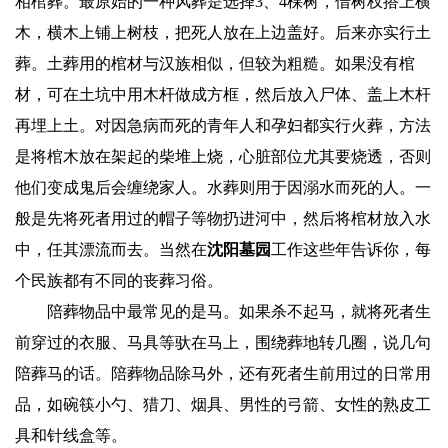
相棺葬。最原始的一种风葬是选择3、4棵树，借树杈搭上横
木，横木上铺上树枝，把死人放在上边盖好。后来亦实行土
葬。土葬用的棺材与汉族相似，但较为粗糙。如果没有棺
材，可在土坑中用木杆做成方框，然后放入尸体、盖上木杆
再埋上土。对因急病而死的青年人和孕妇都实行火葬，方法
是将棺木放在架起的柴堆上烧，心脏部位尤其要烧透，否则
他们变成鬼后会缠绕家人。水葬则用于因溺水而死的人。一
般是先将死者用过的帽子等物扔进河中，然后将棺材放入水
中，任其漂流而去。
当然在
沈阳墓园
工作这些年告诉你，
每
个
民族都有不同的
丧葬习俗
。
陪葬物品中最常见的是马。如果杀不起马，就将死者生
前穿过的衣服、马具等驮在马上，围绕葬地转几圈，说几句
陪葬马的话。陪葬物品除马外，还有死者生前用过的日常用
品，如碗筷小勺、猎刀、烟具、男性的弓箭、女性的熟皮工
具和针线盒等。