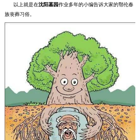
以上就是
在
沈阳墓园
作业多年的小编告诉大家的
鄂伦春
族丧葬习俗
。