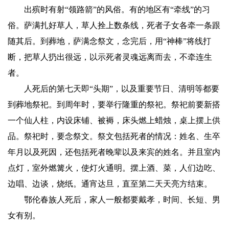
出殡时有射“领路箭”的风俗。有的地区有“牵线”的习
俗。萨满扎好草人，草人拴上数条线，死者子女各牵一条跟
随其后。到葬地，萨满念祭文，念完后，用“神棒”将线打
断，把草人扔出很远，以示死者灵魂远离而去，不牵连生
者。
人死后的第七天即“头期”，以及重要节日、清明等都要
到葬地祭祀。到周年时，要举行隆重的祭祀。祭祀前要新搭
一个仙人柱，内设床铺、被褥，床头燃上蜡烛，桌上摆上供
品。祭祀时，要念祭文。祭文包括死者的情况：姓名、生卒
年月以及死因，还包括死者晚辈以及来宾的姓名。并且室内
点灯，室外燃篝火，使灯火通明。摆上酒、菜，人们边吃、
边唱、边谈，烧纸。通宵达旦，直至第二天天亮方结束。
鄂伦春族人死后，家人一般都要戴孝，时间、长短、男
女有别。