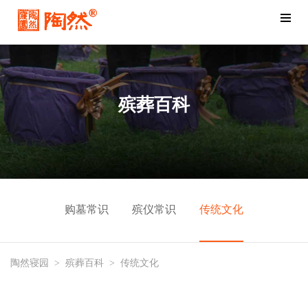
殡葬百科
购墓常识
殡仪常识
传统文化
陶然寝园
>
殡葬百科
>
传统文化