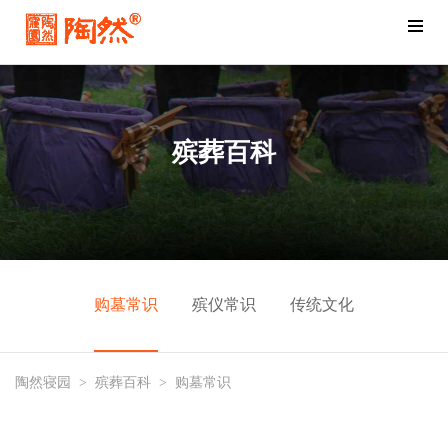
殡葬百科
购墓常识
殡仪常识
传统文化
陶然寝园
>
殡葬百科
>
购墓常识