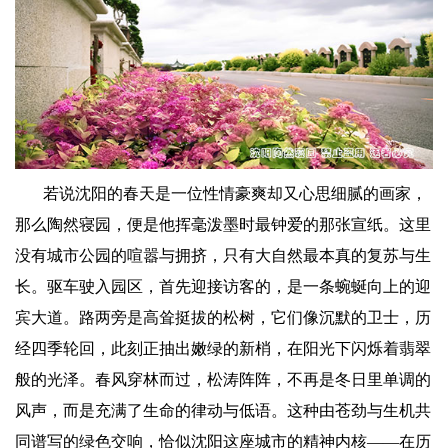
若说沈阳的春天是一位性情豪爽却又心思细腻的画家，
那么陶然寝园，便是他挥毫泼墨时最钟爱的那张宣纸。这里
没有城市公园的喧嚣与拥挤，只有大自然最本真的复苏与生
长。驱车驶入园区，首先迎接访客的，是一条蜿蜒向上的迎
宾大道。路两旁是高耸挺拔的松树
，它们像沉默的卫士，历
经四季轮回，此刻正抽出嫩绿的新梢，在阳光下闪烁着翡翠
般的光泽。春风穿林而过，松涛阵阵，不再是冬日里单调的
风声，而是充满了生命的律动与低语。这种由苍劲与生机共
同谱写的绿色交响，恰似沈阳这座城市的精神内核
——在历