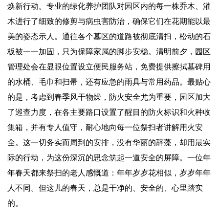
焕新行动。专业的绿化养护团队对园区内的每一株乔木、灌
木进行了细致的修剪与病虫害防治，确保它们在花期能以最
美的姿态示人。通往各个墓区的道路被彻底清扫，松动的石
板被一一加固，只为保障家属的脚步安稳。清明前夕，园区
管理处会在显眼位置设立便民服务站，免费提供擦拭墓碑用
的水桶、毛巾和扫帚，还有应急的雨具与常用药品。最贴心
的是，考虑到春季风干物燥，防火安全尤为重要，园区加大
了巡查力度，在各主要路口设置了醒目的防火标识和火种收
集箱，并有专人值守，耐心地向每一位祭扫者讲解用火安
全。这一切务实而周到的安排，没有华丽的辞藻，却用最实
际的行动，为这份深沉的思念筑起一道安全的屏障。一位年
年春天都来祭扫的老人感慨道：年年岁岁花相似，岁岁年年
人不同。但这儿的春天，总是干净的、安全的、心里踏实
的。