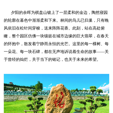
夕阳的余晖为棋盘山镀上了一层柔和的金边，陶然寝园
的轮廓在暮色中渐渐柔和下来。林间的鸟儿已归巢，只有晚
风依旧在松针间穿梭，送来阵阵花香。此刻，站在高处俯
瞰，整个园区仿佛一块镶嵌在城市边缘的巨大翡翠，在春天
的怀抱中，散发着宁静而永恒的光芒。这里的每一棵树、每
一朵花、每一块石碑，都在无声地诉说着生命的故事
——关
于曾经的灿烂，关于当下的铭记，也关于未来的希望。