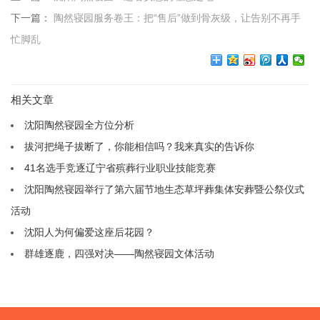
下一篇：
陶然寝园服务卷王：把“售后”做到骨灰级，让告别不再手
忙脚乱
相关文章
沈阳陶然寝园全方位分析
拔河把绳子拔断了，你能相信吗？我来真实的告诉你
41名选手竞逐辽宁省殡葬行业职业技能竞赛
沈阳陶然寝园举行了第六届节地生态草坪葬集体安葬暨公祭仪式
活动
沈阳人为何偏爱这座后花园？
群雄逐鹿，四强对决——陶然寝园文体活动