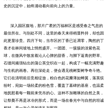
史的沉淀中，始终涌动着向前向上的力量。
深入园区腹地，那片广袤的万福林区是感受春之气息的
最佳所在。与别处不同，这里的春天来得稍显矜持，却也因
此更显珍贵。四月下旬，当市区的丁香已近凋零，陶然的丁
香才在林间坡地上悄然盛开。一团团、一簇簇的淡紫色花
球，在微风中散发着沁人心脾的甜香，与脚下返青的野草、
石缝间顽强钻出的蒲公英交织在一起，构成了一幅充满野趣
与生机的画卷。再往深处走，便会遇见桃树梨树争奇斗艳。
它们在清明前后竞相绽放，粉白色的花瓣薄如蝉翼，落英缤
纷时，宛如一场轻柔的粉色雪，覆盖了墓碑的基座，也温柔
地抚慰着每一颗前来凭吊的心。这种不加雕琢的自然之美，
让祭奠不再是冰冷的形式，而是一场在春光中与自然的坦诚
相对，是一次心灵的洗礼与慰藉。