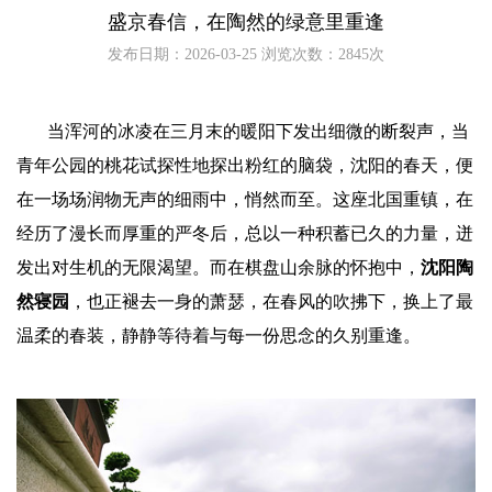
盛京春信，在陶然的绿意里重逢
发布日期：2026-03-25 浏览次数：2845次
当浑河的冰凌在三月末的暖阳下发出细微的断裂声，当
青年公园的桃花试探性地探出粉红的脑袋，沈阳的春天，便
在一场场润物无声的细雨中，悄然而至。这座北国重镇，在
经历了漫长而厚重的严冬后，总以一种积蓄已久的力量，迸
发出对生机的无限渴望。而在棋盘山余脉的怀抱中，
沈阳
陶
然寝园
，也正褪去一身的萧瑟，在春风的吹拂下，换上了最
温柔的春装，静静等待着与每一份思念的久别重逢。